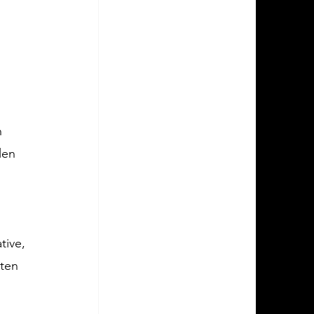
 
len 
 
 
tive, 
ten 