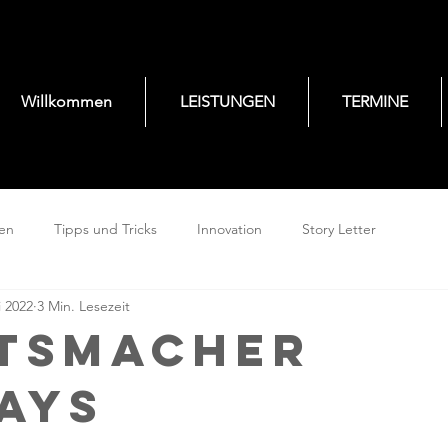
Willkommen
LEISTUNGEN
TERMINE
gen
Tipps und Tricks
Innovation
Story Letter
i 2022
3 Min. Lesezeit
tsMacher
ays