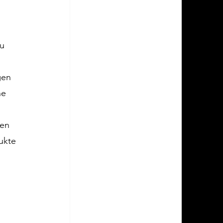
u 
gen 
ne 
en 
ukte 