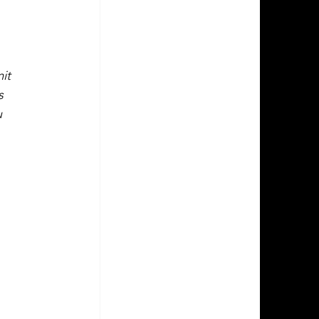
it 
s 
 