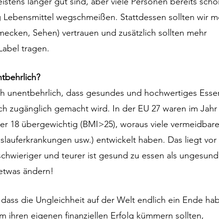
istens länger gut sind, aber viele Personen bereits scho
g Lebensmittel wegschmeißen. Stattdessen sollten wir m
mecken, Sehen) vertrauen und zusätzlich sollten mehr 
Label tragen. 
ntbehrlich?
uch unentbehrlich, dass gesundes und hochwertiges Essen
ch zugänglich gemacht wird. In der EU 27 waren im Jahr
er 18 übergewichtig (BMI>25), woraus viele vermeidbare
slauferkrankungen usw.) entwickelt haben. Das liegt vor 
 schwieriger und teurer ist gesund zu essen als ungesund
 etwas ändern!
 dass die Ungleichheit auf der Welt endlich ein Ende ha
um ihren eigenen finanziellen Erfolg kümmern sollten, 