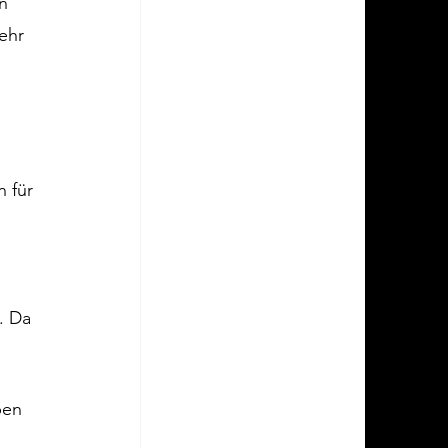
n 
ehr 
 für 
 
 
. Da 
ben 