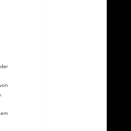
 der 
von 
. 
 
sem 