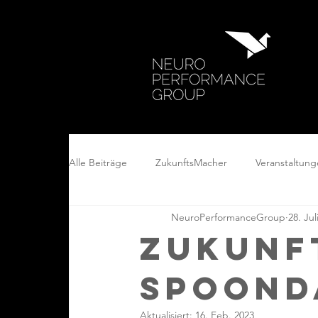
Alle Beiträge
ZukunftsMacher
Veranstaltun
NeuroPerformanceGroup
28. Jul
Zukunf
Spoond
Aktualisiert:
16. Feb. 2023