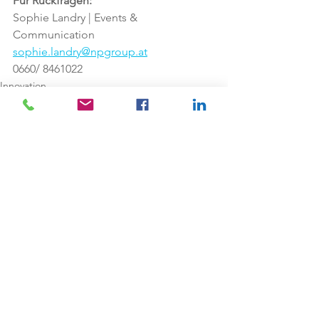
Für Rückfragen:
Sophie Landry | Events & 
Communication
sophie.landry@npgroup.at
0660/ 8461022
Innovation
Alle ansehen
Aktuelle Beiträge