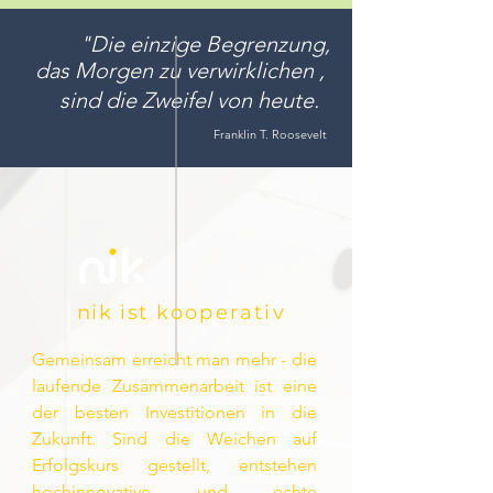
"Die einzige Begrenzung,
das Morgen zu verwirklichen ,
sind
die Zweifel
von heute.
Franklin T. Roosevelt
nik
ist
kooperativ
Gemeinsam erreicht man mehr - die
laufende Zusammenarbeit ist eine
der besten Investitionen in die
Zukunft. Sind die Weichen auf
Erfolgskurs gestellt, entstehen
hochinnovative und echte