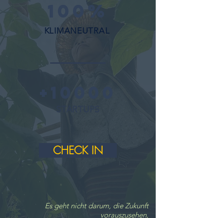
100%
KLIMANEUTRAL
+10000
STARTUPS
CHECK IN
Es geht nicht darum, die Zukunft
vorauszusehen,