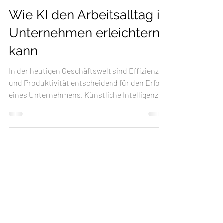
NeuroPerformanceGroup
28. Mai
Wie KI den Arbeitsalltag in
Unternehmen erleichtern
kann
In der heutigen Geschäftswelt sind Effizienz
und Produktivität entscheidend für den Erfolg
eines Unternehmens. Künstliche Intelligenz
(KI) hat sich als eine der
Schlüsseltechnologien erwiesen, die
Unternehmen dabei unterstützen können, ihre
Ziele zu erreichen und ihre Abläufe zu
optimieren. Von der Automatisierung
wiederkehrender Aufgaben bis hin zur
Verbesserung von Entscheidungsprozessen
bietet KI zahlreiche Möglichkeiten, den
Arbeitsalltag in Unternehmen zu erleichtern