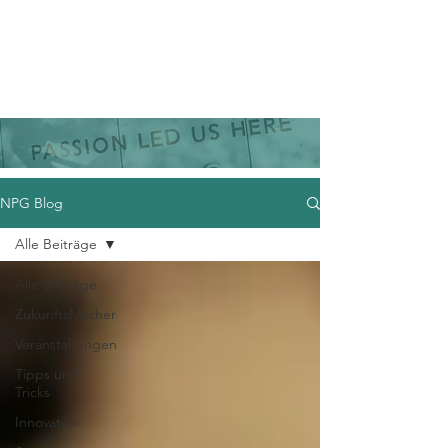
NPG Blog
Alle Beiträge
Alle Beiträge
ZukunftsMacher
Veranstaltungen
Tipps und
Tricks
Innovation