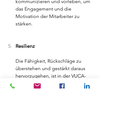
kommunizieren und vorleben, um 
das Engagement und die 
Motivation der Mitarbeiter zu 
stärken.
Resilienz 
Die Fähigkeit, Rückschläge zu 
überstehen und gestärkt daraus 
hervorzugehen, ist in der VUCA-
Welt von großer Bedeutung. 
Resilienz hilft Unternehmen und 
ihren Mitarbeitern, in schwierigen 
Zeiten standhaft zu bleiben und 
weiterhin produktiv und 
optimistisch zu arbeiten.