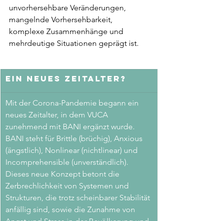
unvorhersehbare Veränderungen, 
mangelnde Vorhersehbarkeit, 
komplexe Zusammenhänge und 
mehrdeutige Situationen geprägt ist. 
Ein neues Zeitalter?
Mit der Corona-Pandemie begann ein 
neues Zeitalter, in dem VUCA 
zunehmend mit BANI ergänzt wurde. 
BANI steht für Brittle (brüchig), Anxious 
(ängstlich), Nonlinear (nichtlinear) und 
Incomprehensible (unverständlich). 
Dieses neue Konzept betont die 
Zerbrechlichkeit von Systemen und 
Strukturen, die trotz scheinbarer Stabilität 
anfällig sind, sowie die Zunahme von 