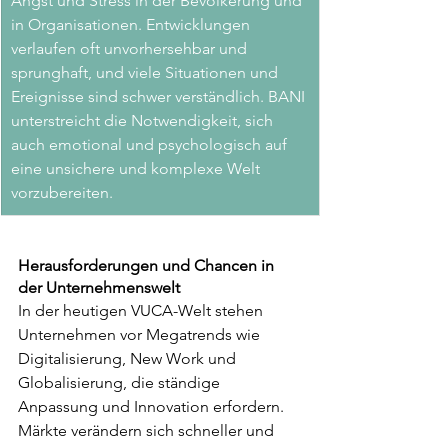
Angst und Stress in der Bevölkerung und 
in Organisationen. Entwicklungen 
verlaufen oft unvorhersehbar und 
sprunghaft, und viele Situationen und 
Ereignisse sind schwer verständlich. BANI 
unterstreicht die Notwendigkeit, sich 
auch emotional und psychologisch auf 
eine unsichere und komplexe Welt 
vorzubereiten.
Herausforderungen und Chancen in 
der Unternehmenswelt
In der heutigen VUCA-Welt stehen 
Unternehmen vor Megatrends wie 
Digitalisierung, New Work und 
Globalisierung, die ständige 
Anpassung und Innovation erfordern. 
Märkte verändern sich schneller und 