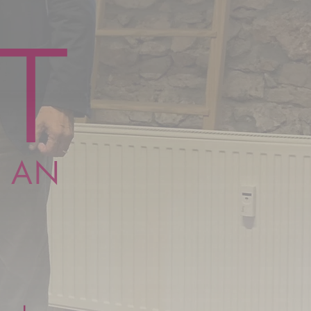
IT
 AN