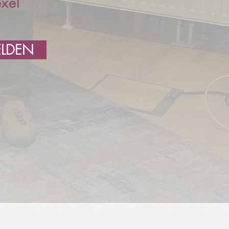
exel
ELDEN