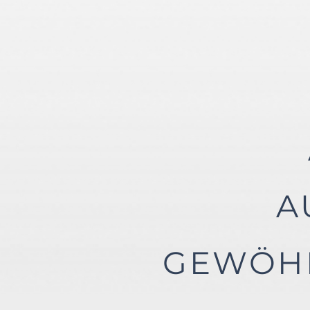
A
GEWÖH