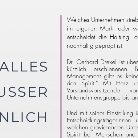
Welches Unternehmen streb
im eigenen Markt oder w
entscheidet die Haltung, o
nachhaltig geprägt ist.
Dr. Gerhard Drexel ist übe
ALLES
kürzlich erschienenen
Management gibt es keinen
den Spirit." Mit Herz 
USSER
Vorstandsvorsitzende 
Unternehmensgruppe
bis an 
NLICH
Und mit seiner Einstellung i
EntscheidungsträgerInnen 
welchen gravierenden Unte
Spirit bei Menschen un