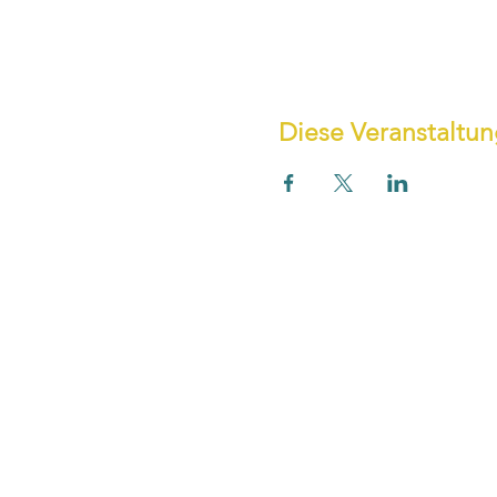
Diese Veranstaltun
UNTERNEHMEN
SER
Über uns
Ko
Karriere
Impr
Leistungen
A
Referenzen
Date