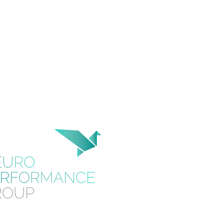
oss Glanegg 2 I 5082 Grödig