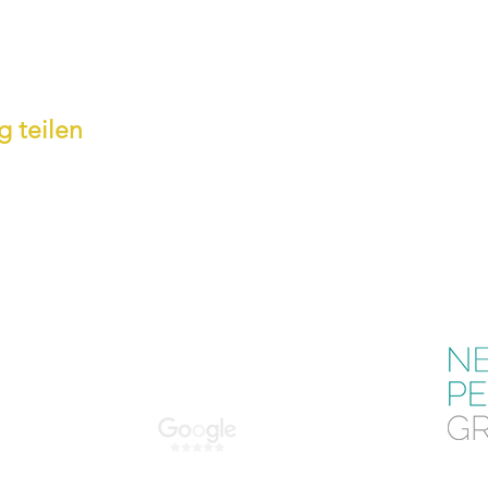
g teilen
VICE
ntakt
essum
GB
Schl
nschutz