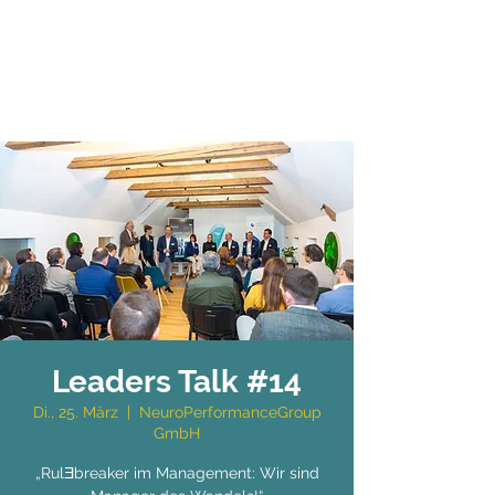
Leaders Talk #14
Di., 25. März
  |  
NeuroPerformanceGroup
GmbH
„RulƎbreaker im Management: Wir sind