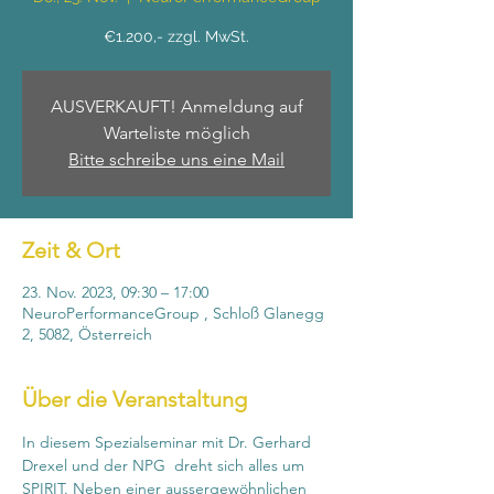
€1.200,- zzgl. MwSt.
AUSVERKAUFT! Anmeldung auf
Warteliste möglich
Bitte schreibe uns eine Mail
Zeit & Ort
23. Nov. 2023, 09:30 – 17:00
NeuroPerformanceGroup , Schloß Glanegg
2, 5082, Österreich
Über die Veranstaltung
In diesem Spezialseminar mit Dr. Gerhard 
Drexel und der NPG  dreht sich alles um 
SPIRIT. Neben einer aussergewöhnlichen 