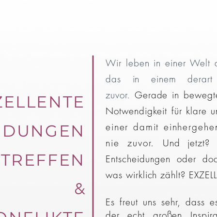
Wir leben in
einer Welt 
das in einem derar
zuvor.
Gerade in bewegte
ZELLENTE
Notwendigkeit für klare 
einer damit einhergehe
IDUNGEN
nie zuvor.
Und jetzt
TREFFEN
Entscheidungen oder doc
was wirklich zählt? EXZE
&
Es freut uns sehr, dass e
der echt großen Inspir