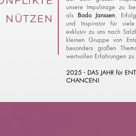
ONFLIKTE
unsere Impulstage zu beg
als
Bodo Janssen
, Erfol
NÜTZEN
und Inspirator für vie
exklusiv zu uns nach Salz
kleinen Gruppe von Ents
besonders großen Them
wertvollen Erfahrungen zu 
2025 -
DAS
JAHR für E
CHANCEN!