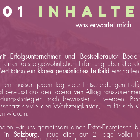
01
Inhalt
...was erwartet mich
 mit Erfolgsunternehmer und
Bestsellerautor
Bodo J
 einer aussergewöhnlichen Erfahrung über die d
Meditation ein
klares persönliches Leitbild
erschaffen
nnen müssen jeden Tag viele Entscheidungen treff
l bewusst aus dem operativen Alltag rauszunehmen
eidungsstrategien noch bewusster zu werden.
Bod
gsschatz sowie den Werkzeugkasten, um für sich s
ntwickeln.
holen wir uns gemeinsam einen Extra-Energieschub a
 in Salzburg
.
Freue dich auf 2 Tage voller Ins