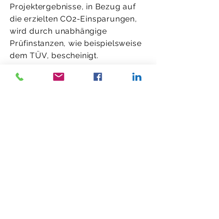
Projektergebnisse, in Bezug auf
die erzielten CO2-Einsparungen,
wird durch unabhängige
Prüfinstanzen, wie beispielsweise
dem TÜV, bescheinigt.
Was passiert mit den CO2-
Zertifikaten, nachdem sie
gekauft wurden?
Die erworbene Anzahl an CO2-
Zertifikaten wurden stillgelegt.
Dies ist insofern bedeutend, da
diese Stilllegung Voraussetzung
für die Gestaltung und
Vermarktung CO2-neutraler
Unternehmen und/oder Produkte
ist. Ohne Stilllegung könnte ein
CO2-Zertifikat im freiwilligen Markt