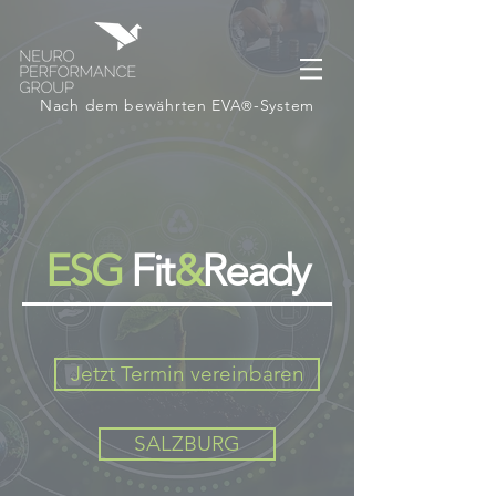
Nach dem bewährten EVA
-System
®
ESG
Fit
&
Ready
Jetzt Termin vereinbaren
SALZBURG