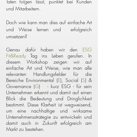
Taten folgen lässt, punktet bei Kunden
und
Mitarbeitern
.
Doch wie kann man dies auf einfache Art
und Weise lernen und erfolgreich
umsetzen?
Genau
dafür
haben wir den
ESG
Fit&Ready
Tag ins Leben gerufen. I
n
diesem Workshop zeigen wir auf
einfache Art und
Weise
,
wie
man alle
relevanten Handlungsfelder für die
Bereiche Environmental (
E
), Social (
S
) &
Governance (
G
) - kurz ESG - für sein
Unternehmen erkennt
und
damit auf einen
Blick
die Bedeutung und Dringlichkeit
bestimmt.
Diese Klarheit ist wegweisend,
um eine nachhaltige und wirksame
Unternehmensstrategie zu
entwickeln und
damit
auch in Zukunft erfolgreich am
Markt zu bestehen.