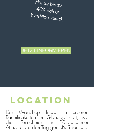
Hol dir bis zu
40% deiner
Investition zurück
JETZT INFORMIEREN
Location
Der Workshop findet in unseren
Räumlichkeiten in Glanegg statt, wo
die Teilnehmer in angenehmer
Atmosphäre den Tag genießen können.