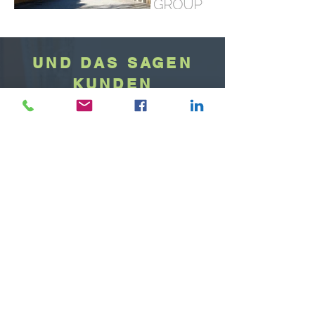
UND DAS SAGEN
KUNDEN
ÜBER UNS
Aller größte Wertschätzung und
Respekt für diesen sehr exzellenten
Tiefgang über eine neue Dimension
für die neue Arbeitswelt.
CHRISTOPH BRÜNDL
CEO, Bründl Sports