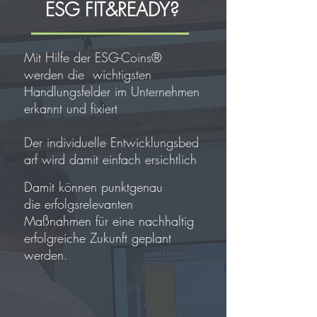
ESG FIT&READY
?
Mit Hilfe der ESG-Coins®
werden die wichtigsten
Handlungsfelder
im Unternehmen
erkannt und fixiert
Der
individuelle
Entwicklungsbed
arf wird damit einfach
ersichtlich
Damit können punktgenau
die
erfolgsrelevanten
Maßnahmen für
eine
nachhaltig
erfolgreiche Zukunft geplant
werden.