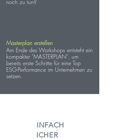
noch zu tun?
Masterplan erstellen
Am Ende des Workshops entsteht ein
kompakter "MASTERPLAN", um
bereits erste Schritte für eine Top
ESG-Performance im Unternehmen zu
setzen.
100%
E
I
N
F
ACH
S
ICHER