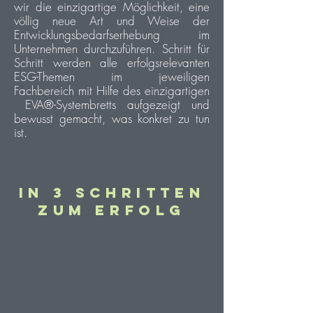
wir die einzigartige Möglichkeit, eine
völlig neue Art und Weise der
Entwicklungsbedarfserhebung im
Unternehmen durchzuführen. Schritt für
Schritt werden alle erfolgsrelevanten
ESG-Themen im jeweiligen
Fachbereich
mit
Hilfe
des
einzigartigen
EVA®-Systembretts
aufgezeigt und
bewusst gemacht, was konkret zu tun
ist.
In 3 Schritten
zum Erfolg