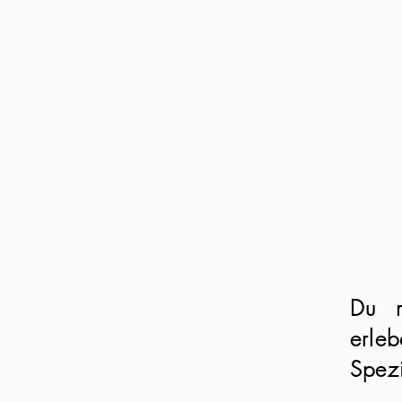
Du m
erle
Spez