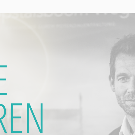
E
REN