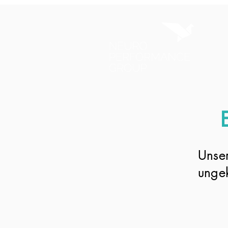
Unse
ungek