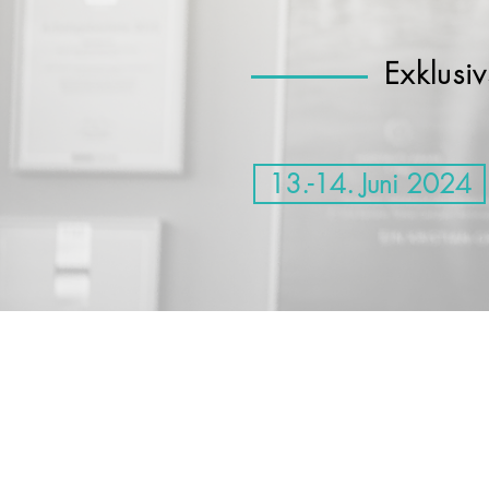
Exklus
13.-14. Juni 2024
UNTERNEHMEN
SER
Über uns
Ko
Karriere
Impr