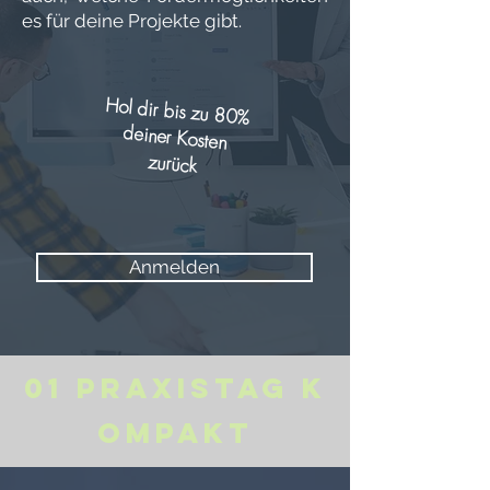
es für deine Projekte gibt.
Hol dir bis zu 80%
deiner Kosten
zurück
Anmelden
01
Praxistag
K
ompakt