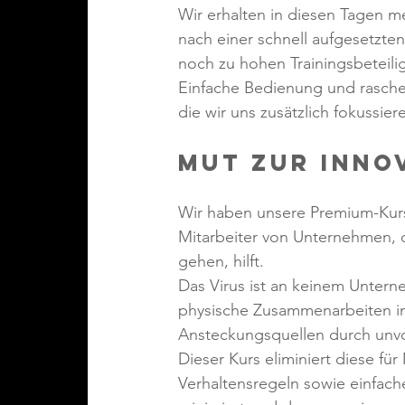
Wir erhalten in diesen Tagen 
nach einer schnell aufgesetzten
noch zu hohen Trainingsbeteili
Einfache Bedienung und rasche,
die wir uns zusätzlich fokussier
Mut zur Inno
Wir haben unsere Premium-Kurs
Mitarbeiter von Unternehmen, d
gehen, hilft. 
Das Virus ist an keinem Unte
physische Zusammenarbeiten im
Ansteckungsquellen durch unvor
Dieser Kurs eliminiert diese für
Verhaltensregeln sowie einfache