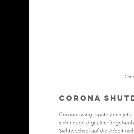
Chri
Corona Shutd
Corona zwingt spätestens jetzt 
sich neuen digitalen Gegebenh
Sichtwechsel auf die Arbeit nicht