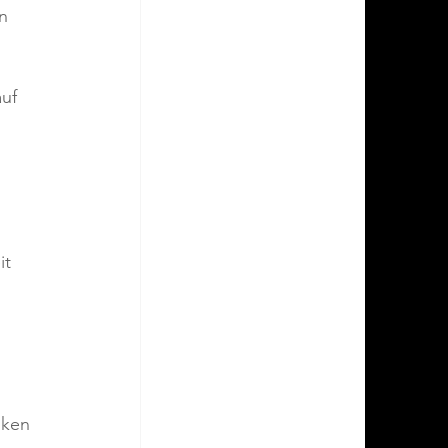
n 
uf 
t 
 
iken 