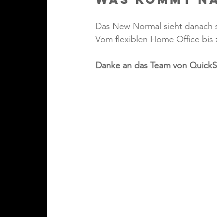
Das New Normal sieht danach sic
Vom flexiblen Home Office bis z
Danke an das Team von QuickS