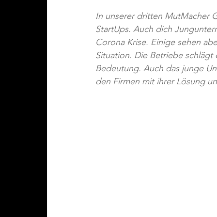
In unserer dritten MutMacher 
StartUps. Auch dich Jungunterne
Corona Krise. Einige sehen ab
Situation. Die Betriebe schlägt
Bedeutung. 
Auch das junge Un
den Firmen mit ihrer Lösung unt