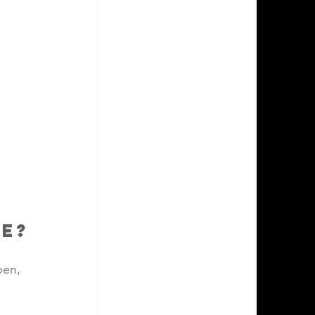
e?
ben, 