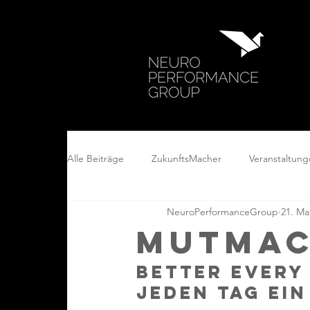
Alle Beiträge
ZukunftsMacher
Veranstaltun
NeuroPerformanceGroup
21. Ma
MutMac
Better Every 
jeden Tag ei