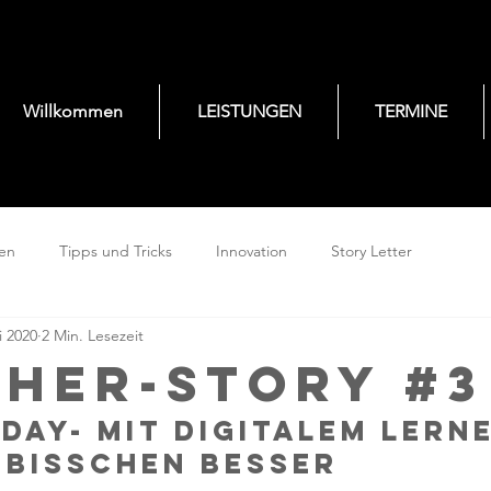
Willkommen
LEISTUNGEN
TERMINE
gen
Tipps und Tricks
Innovation
Story Letter
i 2020
2 Min. Lesezeit
her-Story #3
Day- Mit digitalem Lern
n bisschen besser