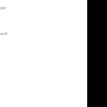
der 
eift 