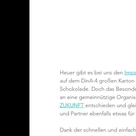
Heuer gibt es bei uns den 
Impa
auf dem DinA-4 großen Karton d
Schokolade. Doch das Besonder
an eine gemeinnützige Organisat
ZUKUNFT
 entschieden und glei
und Partner ebenfalls etwas fü
Dank der schnellen und einfach