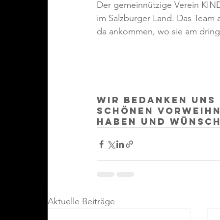
Der gemeinnützige Verein KIN
im Salzburger Land. Das Team 
da ankommen, wo sie am dring
Wir bedanken uns b
schönen vorweihn
haben und wünsch
Aktuelle Beiträge