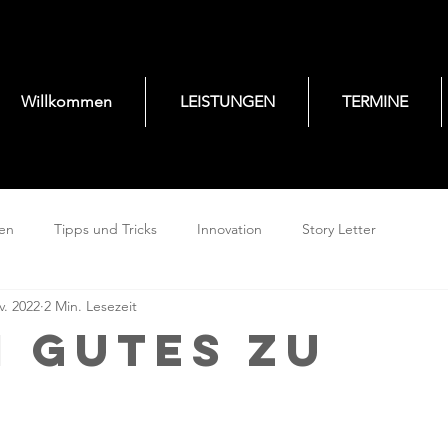
Willkommen
LEISTUNGEN
TERMINE
gen
Tipps und Tricks
Innovation
Story Letter
v. 2022
2 Min. Lesezeit
m Gutes zu