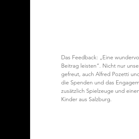
Das Feedback: „Eine wundervoll
Beitrag leisten“. Nicht nur un
gefreut, auch Alfred Pozetti 
die Spenden und das Engagement
zusätzlich Spielzeuge und einen
Kinder aus Salzburg. 