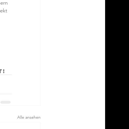
ern 
ekt 
 
t!
Alle ansehen