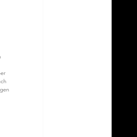
 
er 
uch 
igen 