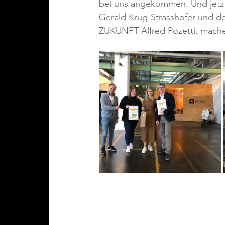
bei uns angekommen. Und jetz
Gerald Krug-Strasshofer und
ZUKUNFT Alfred Pozetti, mach