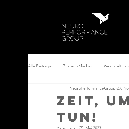
Alle Beiträge
ZukunftsMacher
Veranstaltun
NeuroPerformanceGroup
29. No
Zeit, u
tun!
Aktualisiert:
25. Mai 2023