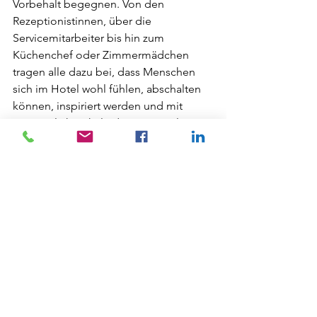
Vorbehalt begegnen. Von den 
Rezeptionistinnen, über die 
Servicemitarbeiter bis hin zum 
Küchenchef oder Zimmermädchen 
tragen alle dazu bei, dass Menschen 
sich im Hotel wohl fühlen, abschalten 
können, inspiriert werden und mit 
neuen Blickwinkeln das Haus verlassen, 
um gerne wiederzukommen.
Mehr Infos zu dem Hotel findet ihr 
auch unter 
https://www.ammerhauser.at/de/
ZukunftsMacher