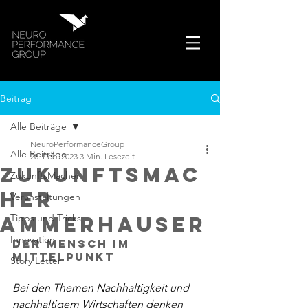
Beitrag
Alle Beiträge
NeuroPerformanceGroup
Alle Beiträge
28. Feb. 2023
3 Min. Lesezeit
ZukunftsMac
ZukunftsMacher
her
Veranstaltungen
Ammerhauser
Tipps und Tricks
Innovation
Der Mensch im 
Mittelpunkt
Story Letter
Bei den Themen Nachhaltigkeit und 
nachhaltigem Wirtschaften denken 