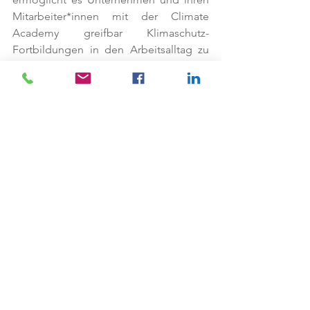
Mitarbeiter*innen mit der Climate 
Academy greifbar Klimaschutz-
Fortbildungen in den Arbeitsalltag zu 
integrieren und das neugewonnene 
Wissen direkt anzuwenden. In enger 
Zusammenarbeit mit den Main Partnern 
UniCredit Bank Austria, der ProSieben. 
Sat1 PULS 4 Gruppe, ServiceNow und 
TPA konnte Glacier in Österreich bereits 
über 170 Unternehmen für seine Vision 
gewinnen. Seit 2021 unterstützt Glacier 
auch die UN Global Compact 
Corporate Responsibility Initiative und 
ihre Prinzipien in den Bereichen 
Menschenrechte, Arbeit, Umwelt und 
Anti-Korruption.  
ZukunftsMacher